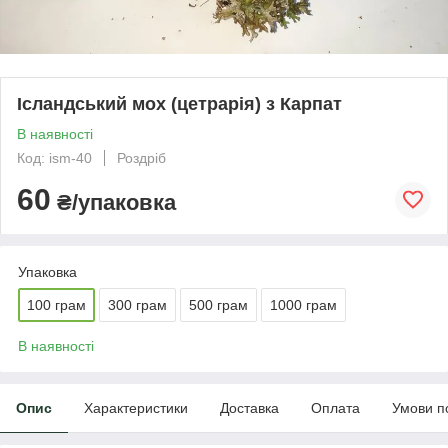
Ісландський мох (цетрарія) з Карпат
В наявності
Код: ism-40
Роздріб
60
₴/упаковка
Упаковка
100 грам
300 грам
500 грам
1000 грам
В наявності
Опис
Характеристики
Доставка
Оплата
Умови п