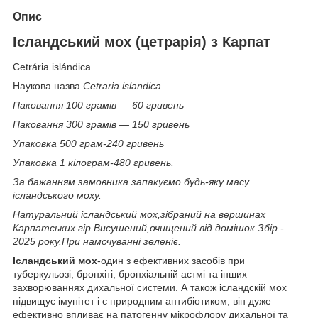
Опис
Ісландський мох (цетрарія) з Карпат
Cetrária islándica
Наукова назва
Cetraria islandica
Паковання 100 грамів — 60 гривень
Паковання 300 грамів — 150 гривень
Упаковка 500 грам-240 гривень
Упаковка 1 кілограм-480 гривень.
За бажанням замовника запакуємо будь-яку масу
ісландського моху.
Натуральний ісландський мох,зібраний на вершинах
Карпатських гір.Висушений,очищений від домішок.Збір -
2025 року.При намочуванні зеленіє.
Ісландський мох
-один з ефективних засобів при
туберкульозі, бронхіті, бронхіальній астмі та інших
захворюваннях дихальної системи. А також іcландскій мох
підвищує імунітет і є природним антибіотиком, він дуже
ефективно впливає на патогенну мікрофлору дихальної та