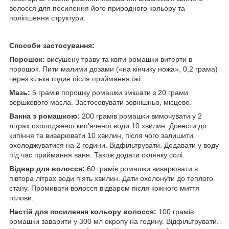
волосся для посилення його природного кольору та
поліпшення структури.
Способи застосування:
Порошок:
висушену траву та квіти ромашки витерти в
порошок. Пити малими дозами («на кінчику ножа», 0,2 грама)
через кілька годин після приймання їжі.
Мазь:
5 грамів порошку ромашки змішати з 20 грами
вершкового масла. Застосовувати зовнішньо, місцево.
Ванна з ромашкою:
200 грамів ромашки вимочувати у 2
літрах охолодженої кип'яченої води 10 хвилин. Довести до
кипіння та виварювати 10 хвилин, після чого залишити
охолоджуватися на 2 години. Відфільтрувати. Додавати у воду
під час приймання ванн. Також додати склянку солі.
Відвар для волосся:
60 грамів ромашки виварювати в
півтора літрах води п'ять хвилин. Дати охолонути до теплого
стану. Промивати волосся відваром після кожного миття
голови.
Настій для посилення кольору волосся:
100 грамів
ромашки заварити у 300 мл окропу на годину. Відфільтрувати.