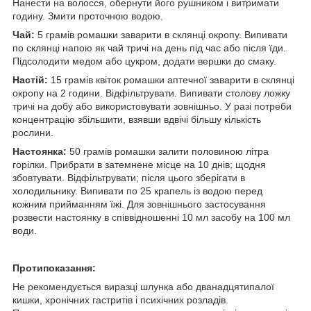
Нанести на волосся, обернути його рушником і витримати
годину. Змити проточною водою.
Чай:
5 грамів ромашки заварити в склянці окропу. Випивати
по склянці напою як чай тричі на день під час або після їди.
Підсолодити медом або цукром, додати вершки до смаку.
Настій:
15 грамів квіток ромашки аптечної заварити в склянці
окропу на 2 години. Відфільтрувати. Випивати столову ложку
тричі на добу або використовувати зовнішньо. У разі потреби
концентрацію збільшити, взявши вдвічі більшу кількість
рослини.
Настоянка:
50 грамів ромашки залити половиною літра
горілки. Прибрати в затемнене місце на 10 днів; щодня
збовтувати. Відфільтрувати; після цього зберігати в
холодильнику. Випивати по 25 крапель із водою перед
кожним прийманням їжі. Для зовнішнього застосування
розвести настоянку в співвідношенні 10 мл засобу на 100 мл
води.
Протипоказання:
Не рекомендується виразці шлунка або дванадцятипалої
кишки, хронічних гастритів і психічних розладів.