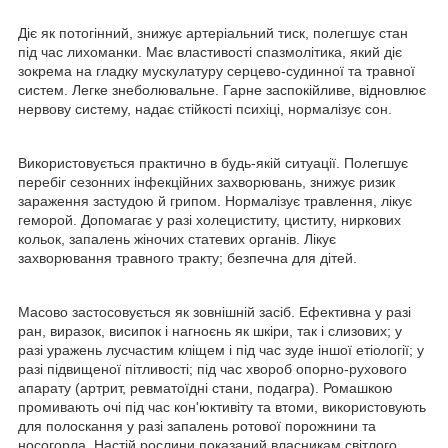
Діє як потогінний, знижує артеріальний тиск, полегшує стан
під час лихоманки. Має властивості спазмолітика, який діє
зокрема на гладку мускулатуру серцево-судинної та травної
систем. Легке знеболювальне. Гарне заспокійливе, відновлює
нервову систему, надає стійкості психіці, нормалізує сон.
Використовується практично в будь-якій ситуації. Полегшує
перебіг сезонних інфекційних захворювань, знижує ризик
зараження застудою й грипом. Нормалізує травлення, лікує
геморой. Допомагає у разі холециститу, циститу, ниркових
кольок, запалень жіночих статевих органів. Лікує
захворювання травного тракту; безпечна для дітей.
Масово застосовується як зовнішній засіб. Ефективна у разі
ран, виразок, висипок і нагноєнь як шкіри, так і слизових; у
разі уражень лусчастим кліщем і під час зуде іншої етіології; у
разі підвищеної пітливості; під час хвороб опорно-рухового
апарату (артрит, ревматоїдні стани, подагра). Ромашкою
промивають очі під час кон'юктивіту та втоми, використовують
для полоскання у разі запалень ротової порожнини та
носогорла. Настій рослини показаний власникам світлого