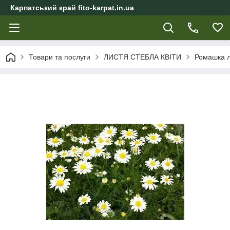
Карпатський край fito-karpat.in.ua
Товари та послуги
ЛИСТЯ СТЕБЛА КВІТИ
Ромашка л