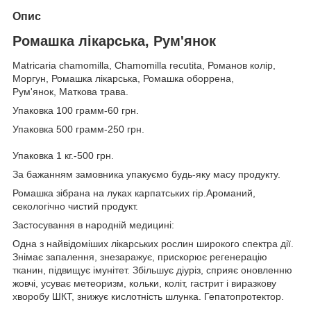
Опис
Ромашка лікарська, Рум'янок
Matricaria chamomilla, Chamomilla recutita, Романов колір,
Моргун, Ромашка лікарська, Ромашка оборрена,
Рум'янок, Маткова трава.
Упаковка 100 грамм-60 грн.
Упаковка 500 грамм-250 грн.
Упаковка 1 кг.-500 грн.
За бажанням замовника упакуємо будь-яку масу продукту.
Ромашка зібрана на луках карпатських гір.Ароманий,
секологічно чистий продукт.
Застосування в народній медицині:
Одна з найвідоміших лікарських рослин широкого спектра дії.
Знімає запалення, знезаражує, прискорює регенерацію
тканин, підвищує імунітет. Збільшує діуріз, сприяє оновленню
жовчі, усуває метеоризм, кольки, коліт, гастрит і виразкову
хворобу ШКТ, знижує кислотність шлунка. Гепатопротектор.