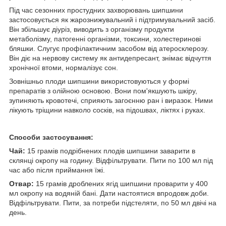
Під час сезонних простудних захворювань шипшини
застосовується як жарознижувальний і підтримувальний засіб.
Він збільшує діуріз, виводить з організму продукти
метаболізму, патогенні організми, токсини, холестеринові
бляшки. Слугує профілактичним засобом від атеросклерозу.
Він діє на нервову систему як антидепресант, знімає відчуття
хронічної втоми, нормалізує сон.
Зовнішньо плоди шипшини використовуються у формі
препаратів з олійною основою. Вони пом'якшують шкіру,
зупиняють кровотечі, сприяють загоєнню ран і виразок. Ними
лікують тріщини навколо сосків, на підошвах, ліктях і руках.
Способи застосування:
Чай:
15 грамів подрібнених плодів шипшини заварити в
склянці окропу на годину. Відфільтрувати. Пити по 100 мл під
час або після приймання їжі.
Отвар:
15 грамів дроблених ягід шипшини проварити у 400
мл окропу на водяній бані. Дати настоятися впродовж доби.
Відфільтрувати. Пити, за потреби підстеляти, по 50 мл двічі на
день.