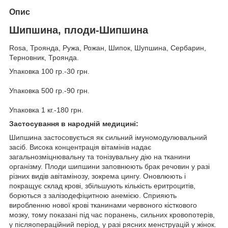
Опис
Шипшина, плоди-Шипшина
Rosa, Троянда, Ружа, Рожан, Шипок, Шупшина, Сербарин,
Терновник, Троянда.
Упаковка 100 гр.-30 грн.
Упаковка 500 гр.-90 грн.
Упаковка 1 кг.-180 грн.
Застосування в народній медицині:
Шипшина застосовується як сильний імуномодулювальний
засіб. Висока концентрація вітамінів надає
загальнозміцнювальну та тонізувальну дію на тканини
організму. Плоди шипшини заповнюють брак речовин у разі
різних видів авітамінозу, зокрема цингу. Оновлюють і
покращує склад крові, збільшують кількість еритроцитів,
борються з залізодефіцитною анемією. Сприяють
виробленню нової крові тканинами червоного кісткового
мозку, тому показані під час поранень, сильних кровопотерів,
у післяопераційний період, у разі рясних менструацій у жінок.