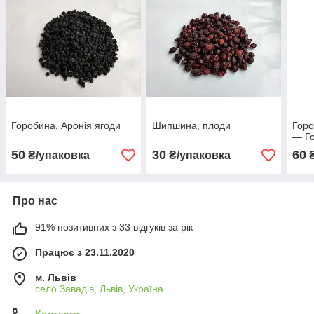
Горобина, Аронія ягоди
Шипшина, плоди
Горо
— Го
50
30
60
₴/упаковка
₴/упаковка
₴
Про нас
91% позитивних з 33 відгуків за рік
Працює з 23.11.2020
м. Львів
село Завадів, Львів, Україна