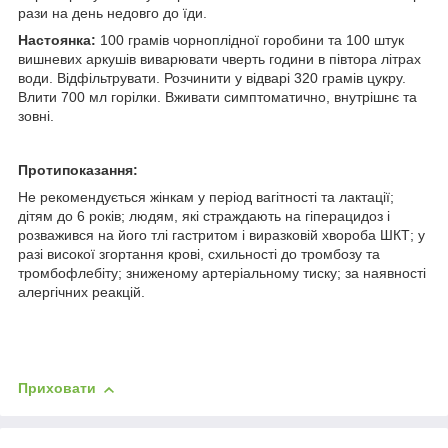
рази на день недовго до їди.
Настоянка:
100 грамів чорноплідної горобини та 100 штук
вишневих аркушів виварювати чверть години в півтора літрах
води. Відфільтрувати. Розчинити у відварі 320 грамів цукру.
Влити 700 мл горілки. Вживати симптоматично, внутрішнє та
зовні.
Протипоказання:
Не рекомендується жінкам у період вагітності та лактації;
дітям до 6 років; людям, які страждають на гіперацидоз і
розважився на його тлі гастритом і виразковій хвороба ШКТ; у
разі високої згортання крові, схильності до тромбозу та
тромбофлебіту; зниженому артеріальному тиску; за наявності
алергічних реакцій.
Приховати