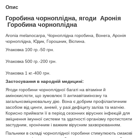
Опис
Горобина чорноплідна, ягоди Аронія
Горобина чорноплідна
Aronia melanocarpa, Чорноплідна горобина, Вонега, Аронія
чорноплідна, Юдик, Горошник, Віспина.
Упаковка 100 гр.-50 грн.
Упаковка 500 гр.-200 грн.
Упаковка 1 кг.-400 грн.
Застосування в народній медицині:
Ягоди горобини чорноплідної багаті на вітаміни й
амінокислоти, що зумовлює її антиавітамінозну та
загальнозміцнювальну дію. Вона є добрим профілактичним
засобом від цинги, анемії, у разі дефіциту заліза та магнію.
Корисно приймати її в період сезонних вірусних інфекцій для
зміцнення імунної системи та здатності організму протистояти
застудним, хронічним і важким вірусним захворюванням.
Пальники в складі чорноплідної горобини стимулюють смакові