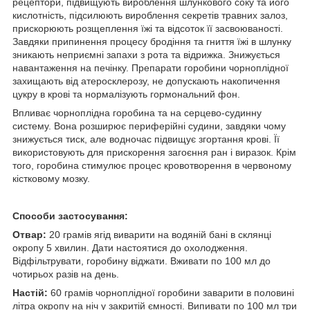
рецептори, підвищують вироблення шлункового соку та його
кислотність, підсилюють вироблення секретів травних залоз,
прискорюють розщеплення їжі та відсоток її засвоюваності.
Завдяки припинення процесу бродіння та гниття їжі в шлунку
зникають неприємні запахи з рота та відрижка. Знижується
навантаження на печінку. Препарати горобини чорноплідної
захищають від атеросклерозу, не допускають накопичення
цукру в крові та нормалізують гормональний фон.
Впливає чорноплідна горобина та на серцево-судинну
систему. Вона розширює периферійні судини, завдяки чому
знижується тиск, але водночас підвищує згортання крові. Її
використовують для прискорення загоєння ран і виразок. Крім
того, горобина стимулює процес кровотворення в червоному
кістковому мозку.
Способи застосування:
Отвар:
20 грамів ягід виварити на водяній бані в склянці
окропу 5 хвилин. Дати настоятися до охолодження.
Відфільтрувати, горобину віджати. Вживати по 100 мл до
чотирьох разів на день.
Настій:
60 грамів чорноплідної горобини заварити в половині
літра окропу на ніч у закритій ємності. Випивати по 100 мл три