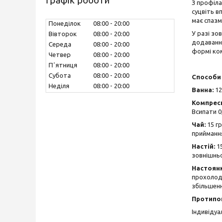
Графік роботи
З профіла
суцвіть в
має спазм
Понеділок
08:00
20:00
У разі зо
Вівторок
08:00
20:00
додавання
Середа
08:00
20:00
формі ком
Четвер
08:00
20:00
Пʼятниця
08:00
20:00
Субота
08:00
20:00
Способи 
Неділя
08:00
20:00
Ванна:
12
Компрес
Всипати 0
Чай:
15 г
приймання
Настій:
1
зовнішньо
Настоян
прохолод
збільшенн
Протипо
Індивідуа