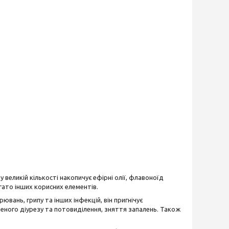
великій кількості накопичує ефірні олії, флавоноїд
агато інших корисних елементів.
ювань, грипу та інших інфекцій, він пригнічує
щеного діурезу та потовиділення, зняття запалень. Також