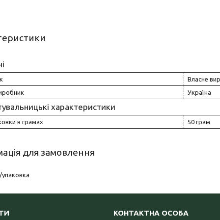
теристики
ні
к
Власне ви
виробник
Україна
тувальницькі характеристики
ковки в грамах
50 грам
ація для замовлення
/упаковка