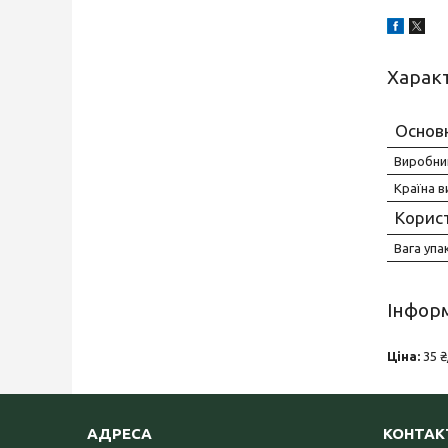
Харак
Основ
Виробни
Країна 
Корис
Вага упа
Інформ
Ціна:
35 ₴