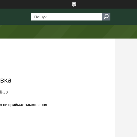
овка
li-50
о не приймає замовлення