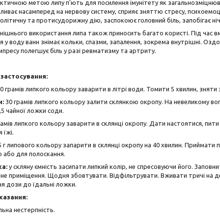
ктичною метою липу п'ють для посилення імунітету як загальнозміцнюв
пливає насамперед на нервову систему, сприяє зняттю стресу, психоемоці
олітичну та протисудорижну дію, заспокоює головний біль, запобігає ні
внішнього використання липа також приносить багато користі. Під час в
 у воду ванн знімає кольки, спазми, запалення, зокрема внутрішні. Оздо
пресу полегшує біль у разі ревматизму та артриту.
застосування:
0 грамів липкого кольору заварити в літрі води. Томити 5 хвилин, зняти
и:
30 грамів липкого кольору залити склянкою окропу. На невеликому вог
,5 чайної ложки соди.
рамів липкого кольору заварити в склянці окропу. Дати настоятися, пити 
 їжі.
5 г липового кольору запарити в склянці окропу на 40 хвилин. Приймати
 або для полоскання.
ка:
у скляну ємність засипати липкий колір, не спресовуючи його. Заповн
не приміщення. Щодня збовтувати. Відфільтрувати. Вживати тричі на 
я дози до їдальні ложки.
казання:
льна нестерпність.