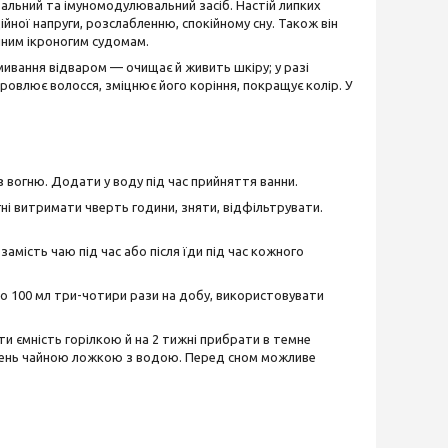
альний та імуномодулювальний засіб. Настій липких
йної напруги, розслабленню, спокійному сну. Також він
чним ікроногим судомам.
мивання відваром — очищає й живить шкіру; у разі
ровлює волосся, зміцнює його коріння, покращує колір. У
 з вогню. Додати у воду під час прийняття ванни.
ні витримати чверть години, зняти, відфільтрувати.
замість чаю під час або після їди під час кожного
 по 100 мл три-чотири рази на добу, використовувати
ити ємність горілкою й на 2 тижні прибрати в темне
день чайною ложкою з водою. Перед сном можливе