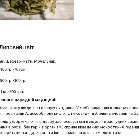
 Липовий цвіт
бняк, Дерево-мати, Мочальник.
00 гр.-70 грн.
500 гр.-300 грн.
 кг.-600 грн.
ання в народній медицині:
слина, яку люди застосовують здавна. У своїх запашних кольорах вона у 
, провітамін А, аскорбінову кислоту, глікозиди, дубильні речовини та б
олір у формі чаю та відвару застосовується в лікуванні застудних захвор
ня вірусів і бактерій в організмі, сприяє виведенню мокротиння, підви
 нефрит, цистит, уретрит та інші запалення органів малого таза.