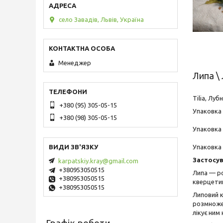
село Завадів, Львів, Україна
Менеджер
Липа \
Tilia, Лу
+380 (95) 305-05-15
Упаковка 1
+380 (98) 305-05-15
Упаковка 
Упаковка 1
Застосув
karpatskiy.kray@gmail.com
+380953050515
Липа — ро
+380953050515
кверцетин
+380953050515
Липовий к
розмножен
лікує ним